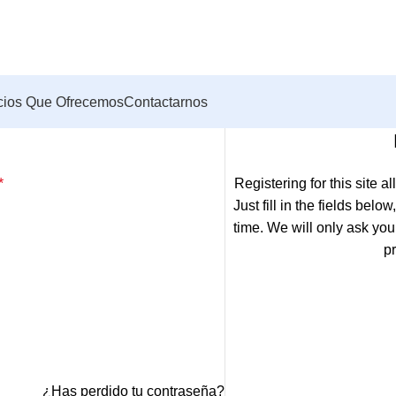
cios Que Ofrecemos
Contactarnos
*
Registering for this site a
Just fill in the fields bel
time. We will only ask yo
pr
¿Has perdido tu contraseña?